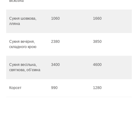
віскозна
Сукня шовкова,
1060
1660
лляна
Сукня вечірня,
2380
3850
складного крою
Сукня весільна,
3400
4600
святкова, об’ємна
Корсет
990
1280